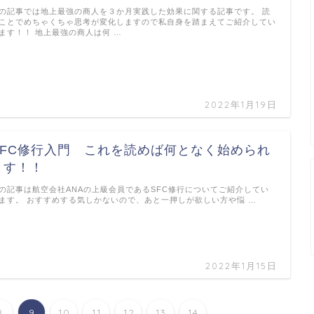
の記事では地上最強の商人を３か月実践した効果に関する記事です。 読
ことでめちゃくちゃ思考が変化しますので私自身を踏まえてご紹介してい
ます！！ 地上最強の商人は何 …
2022年1月19日
SFC修行入門 これを読めば何となく始められ
ます！！
の記事は航空会社ANAの上級会員であるSFC修行についてご紹介してい
ます。 おすすめする気しかないので、あと一押しが欲しい方や悩 …
2022年1月15日
8
9
10
11
12
13
14