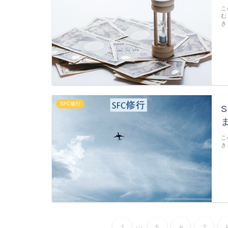
こ
む
き
SFC修行
こ
き
...
1
5
6
7