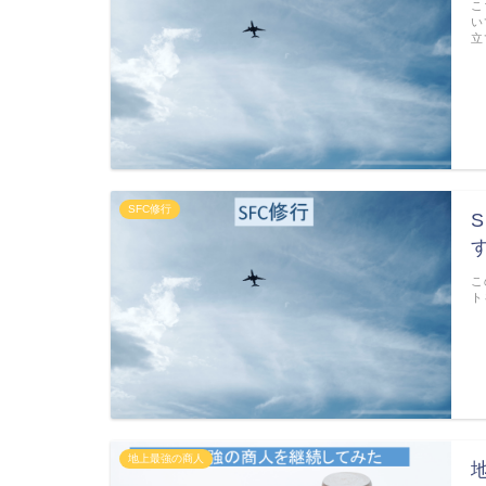
こ
い
立
SFC修行
こ
ト
地上最強の商人