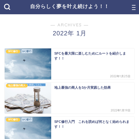
自分らしく夢を叶え続けよう！！
― ARCHIVES ―
2022年 1月
SFC修行
SFCを最大限に楽しむためにルートを紹介しま
す！！
2022年1月25日
地上最強の商人
地上最強の商人を3か月実践した効果
2022年1月19日
SFC修行
SFC修行入門 これを読めば何となく始められま
す！！