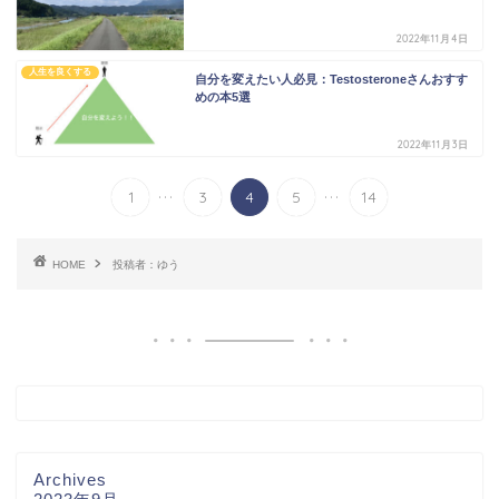
2022年11月4日
人生を良くする
自分を変えたい人必見：Testosteroneさんおすす
めの本5選
2022年11月3日
...
...
1
3
4
5
14
HOME
投稿者：ゆう
Archives